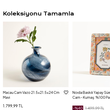
Koleksiyonu Tamamla
Macau Cam Vazo 21.5x21.5x24 Cm
Noıda Baskılı Yapay Süe
Mavi
Cam - Kumaş: %100 P
Çerçeve 17.30x23.50 C
1.799,99 TL
-%
40
1.499,99 TL