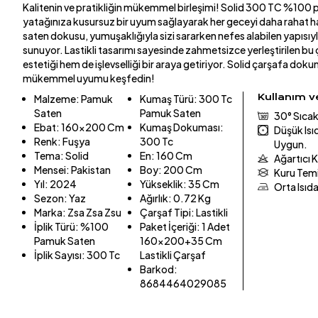
Kalitenin ve pratikliğin mükemmel birleşimi! Solid 300 TC %100 p
yatağınıza kusursuz bir uyum sağlayarak her geceyi daha rahat 
saten dokusu, yumuşaklığıyla sizi sararken nefes alabilen yapısıy
sunuyor. Lastikli tasarımı sayesinde zahmetsizce yerleştirilen b
estetiği hem de işlevselliği bir araya getiriyor. Solid çarşafa dok
mükemmel uyumu keşfedin!
Kullanım 
Malzeme
:
Pamuk
Kumaş Türü
:
300 Tc
Saten
Pamuk Saten
30° Sıcak
Ebat
:
160x200 Cm
Kumaş Dokuması
:
Düşük Is
Renk
:
Fuşya
300 Tc
Uygun.
Tema
:
Solid
En
:
160 Cm
Ağartıcı 
Mensei
:
Pakistan
Boy
:
200 Cm
Kuru Tem
Yıl
:
2024
Yükseklik
:
35 Cm
Orta Isıd
Sezon
:
Yaz
Ağırlık
:
0.72 Kg
Marka
:
Zsa Zsa Zsu
Çarşaf Tipi
:
Lastikli
İplik Türü
:
%100
Paket İçeriği
:
1 Adet
Pamuk Saten
160x200+35 Cm
İplik Sayısı
:
300 Tc
Lastikli Çarşaf
Barkod
:
8684464029085