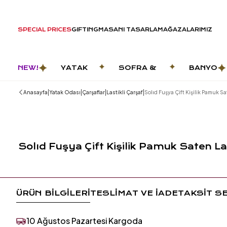
SPECIAL PRICES
GIFTING
MASANI TASARLA
MAĞAZALARIMIZ
NEW!
YATAK
SOFRA &
BANYO
ODASI
MUTFAK
|
|
|
|
Anasayfa
Yatak Odası
Çarşaflar
Lastikli Çarşaf
Solıd Fuşya Çift Kişilik Pamuk Sa
Solıd Fuşya Çift Kişilik Pamuk Saten La
ÜRÜN BİLGİLERİ
TESLİMAT VE İADE
TAKSİT S
10 Ağustos Pazartesi Kargoda