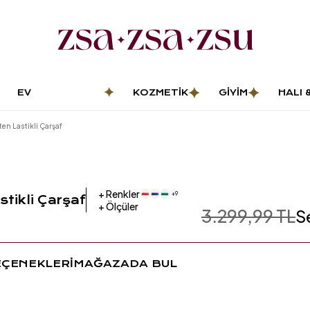
EV
KOZMETIK
GIYIM
HALI 
DEKORASYONU
PASP
ten Lastikli Çarşaf
+
Renkler
+
9
stikli Çarşaf
+
Ölçüler
3.299,99 TL
S
EÇENEKLERİ
MAĞAZADA BUL