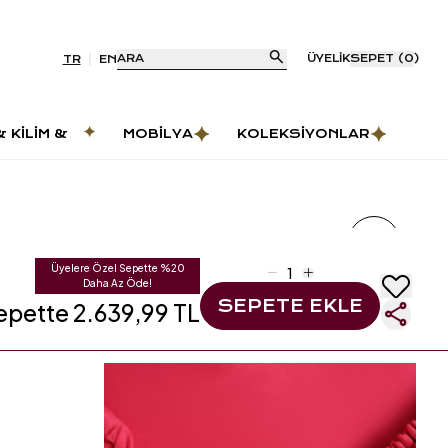
ARA
ÜYELIK
SEPET
(
0
)
TR
EN
& KILIM &
MOBILYA
KOLEKSIYONLAR
AS
Üyelere Özel Sepette %20
Daha Az Öde!
SEPETE EKLE
epette 2.639,99 TL