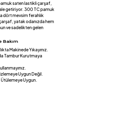
amuk saten lastikli çarşaf,
hale getiriyor. 300 TC pamuk
la dört mevsim ferahlık
u çarşaf, yatak odanızda hem
unun ve sadelikten gelen
ve Bakım
lıkta Makinede Yıkayınız.
ıda Tambur Kurutmaya
Kullanmayınız.
izlemeye Uygun Değil.
a Ütülemeye Uygun.