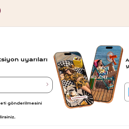
ksiyon uyarıları
A
y
leti gönderilmesini
irsiniz.