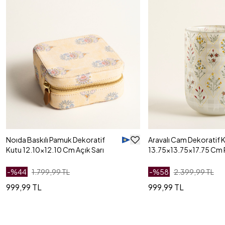
Noıda Baskılı Pamuk Dekoratif
Aravalı Cam Dekoratif 
Kutu 12.10x12.10 Cm Açık Sarı
13.75x13.75x17.75 Cm 
-%
44
1.799,99 TL
-%
58
2.399,99 TL
999,99 TL
999,99 TL