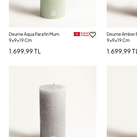
Deurne Aqua Parafın Mum
Deurne Amber 
9x9x19 Cm
9x9x19 Cm
1.699,99 TL
1.699,99 T