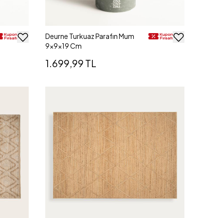
Deurne Turkuaz Parafın Mum
9x9x19 Cm
1.699,99 TL