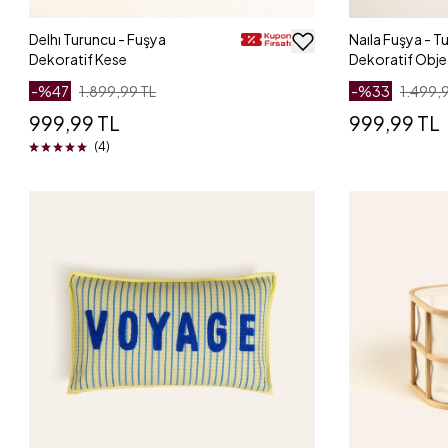
Delhı Turuncu - Fuşya
Naıla Fuşya - T
Dekoratif Kese
Dekoratif Obj
-%
47
1.899,99 TL
-%
33
1.499,
999,99 TL
999,99 TL
(4)