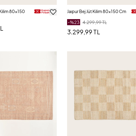
 Kilim 80x150
Jaıpur Bej Jüt Kilim 80x150 Cm
-%
23
4.299,99 TL
TL
3.299,99 TL