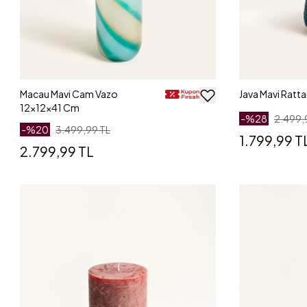
Macau Mavi Cam Vazo
Java Mavi Ratt
12x12x41 Cm
-%
28
2.499,
-%
20
3.499,99 TL
1.799,99 T
2.799,99 TL