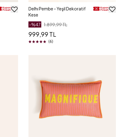
Delhı Pembe - Yeşil Dekoratif
Kese
-%
47
1.899,99 TL
999,99 TL
(6)