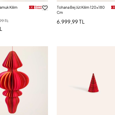
amuk Kilim
Tohana Bej Jüt Kilim 120x180
Cm
99 TL
6.999,99 TL
L