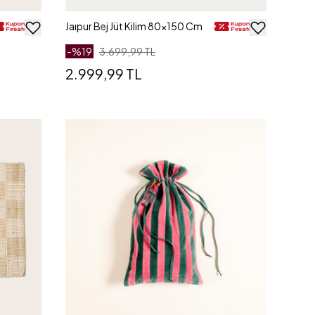
Jaıpur Bej Jüt Kilim 80x150 Cm
-%
19
3.699,99 TL
2.999,99 TL