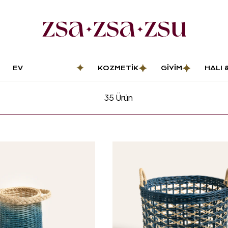
EV
KOZMETIK
GIYIM
HALI 
DEKORASYONU
PASP
35
Ürün