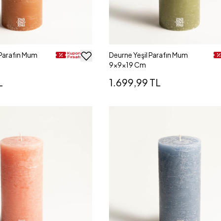
Parafın Mum
Deurne Yeşil Parafın Mum
9x9x19 Cm
L
1.699,99 TL