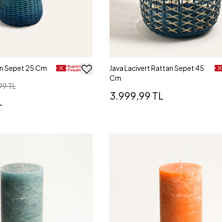
an Sepet 25 Cm
Java Lacivert Rattan Sepet 45
Cm
99 TL
3.999,99 TL
L