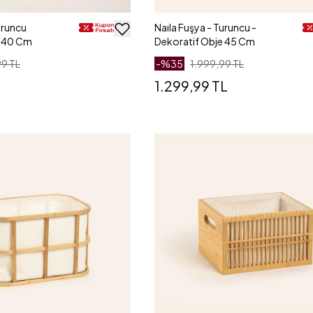
uruncu
Naıla Fuşya - Turuncu -
e 40 Cm
Dekoratif Obje 45 Cm
99 TL
-%
35
1.999,99 TL
1.299,99 TL