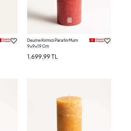
Deurne Kırmızı Parafın Mum
9x9x19 Cm
1.699,99 TL