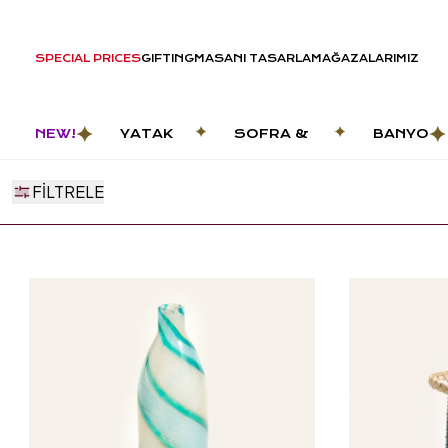
SPECIAL PRICES
GIFTING
MASANI TASARLA
MAĞAZALARIMIZ
NEW!
YATAK
SOFRA &
BANYO
ODASI
MUTFAK
FILTRELE