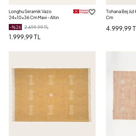
Longhu Seramik Vazo
Tohana Bej Jüt
24x10x36 Cm Mavi - Altın
Cm
-%
26
2.699,99 TL
4.999,99 
1.999,99 TL