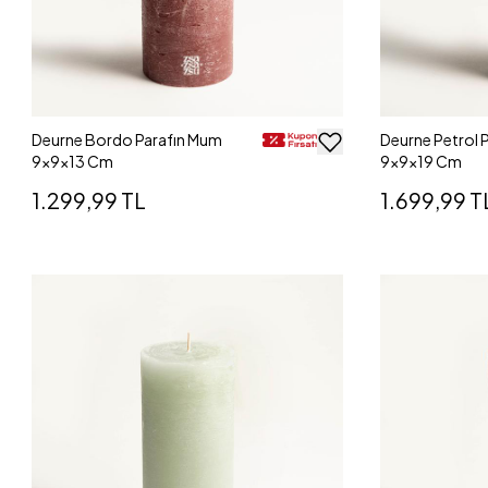
Deurne Bordo Parafın Mum
Deurne Petrol 
9x9x13 Cm
9x9x19 Cm
1.299,99 TL
1.699,99 T