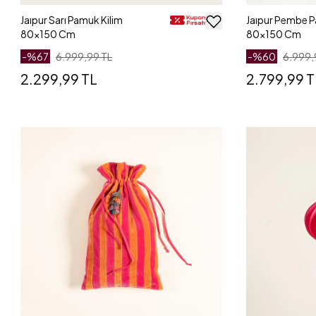
Jaıpur Sarı Pamuk Kilim
Jaıpur Pembe P
80x150 Cm
80x150 Cm
-%
67
6.999,99 TL
-%
60
6.999,
2.299,99 TL
2.799,99 T