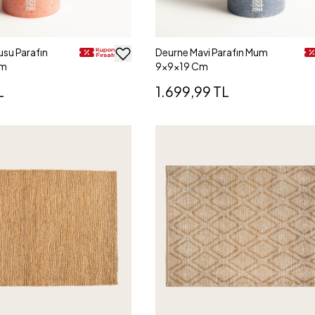
usu Parafın
Deurne Mavi Parafın Mum
Cm
9x9x19 Cm
L
1.699,99 TL