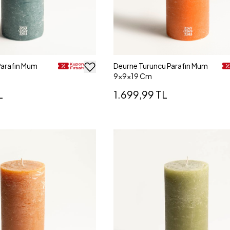
Parafın Mum
Deurne Turuncu Parafın Mum
9x9x19 Cm
L
1.699,99 TL