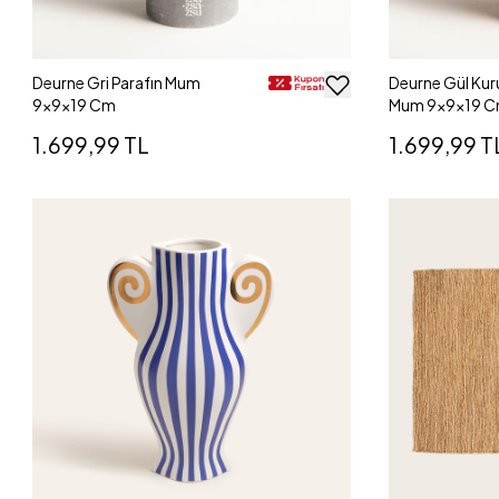
Deurne Gri Parafın Mum
Deurne Gül Kur
9x9x19 Cm
Mum 9x9x19 
1.699,99 TL
1.699,99 T