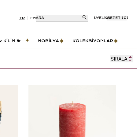
ARA
ÜYELIK
SEPET
(
0
)
TR
EN
& KILIM &
MOBILYA
KOLEKSIYONLAR
AS
SIRALA