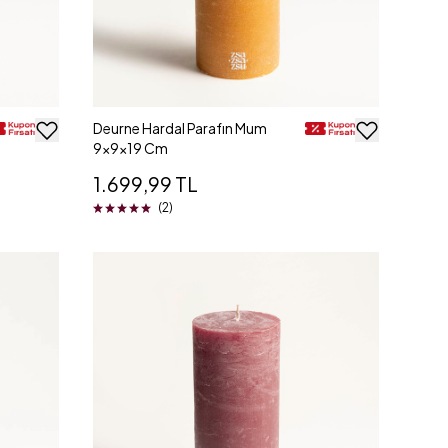
Deurne Hardal Parafın Mum
9x9x19 Cm
1.699,99 TL
(2)