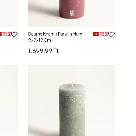
Deurne Kıremıt Parafın Mum
9x9x19 Cm
1.699,99 TL