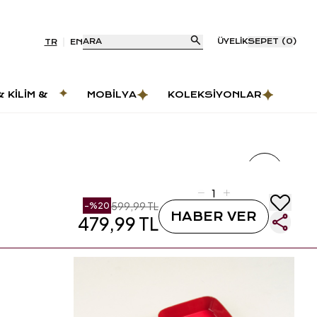
ARA
ÜYELIK
SEPET
(
0
)
TR
EN
& KILIM &
MOBILYA
KOLEKSIYONLAR
AS
599,99 TL
-%
20
HABER VER
479,99 TL