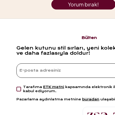
Yorum bırak!
Bülten
Gelen kutunu stil sırları, yeni kole
ve daha fazlasıyla doldur!
Tarafıma
ETK metni
kapsamında elektronik i
kabul ediyorum.
Pazarlama aydınlatma metnine
buradan
ulaşabil