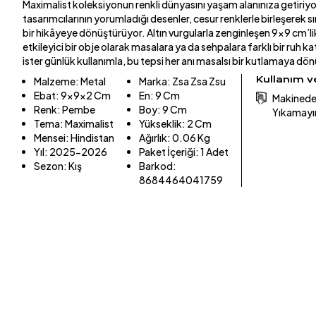
Maximalist koleksiyonun renkli dünyasını yaşam alanınıza getiriyo
tasarımcılarının yorumladığı desenler, cesur renklerle birleşerek s
bir hikâyeye dönüştürüyor. Altın vurgularla zenginleşen 9x9 cm’
etkileyici bir obje olarak masalara ya da sehpalara farklı bir ruh k
ister günlük kullanımla, bu tepsi her anı masalsı bir kutlamaya dö
Kullanım 
Malzeme
:
Metal
Marka
:
Zsa Zsa Zsu
Ebat
:
9x9x2 Cm
En
:
9 Cm
Makinede 
Renk
:
Pembe
Boy
:
9 Cm
Yıkamayın
Tema
:
Maximalist
Yükseklik
:
2 Cm
Mensei
:
Hindistan
Ağırlık
:
0.06 Kg
Yıl
:
2025-2026
Paket İçeriği
:
1 Adet
Sezon
:
Kış
Barkod
:
8684464041759