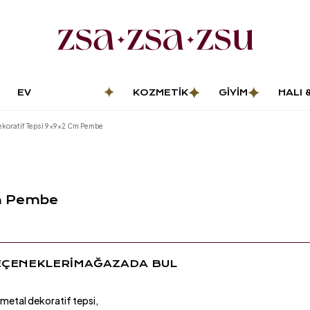
EV
KOZMETIK
GIYIM
HALI 
DEKORASYONU
PASP
koratif Tepsi 9x9x2 Cm Pembe
Cm Pembe
EÇENEKLERİ
MAĞAZADA BUL
 metal dekoratif tepsi,