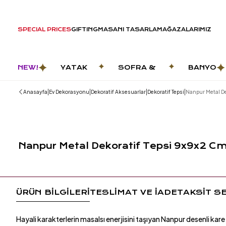
SPECIAL PRICES
GIFTING
MASANI TASARLA
MAĞAZALARIMIZ
NEW!
YATAK
SOFRA &
BANYO
ODASI
MUTFAK
|
|
|
|
Anasayfa
Ev Dekorasyonu
Dekoratif Aksesuarlar
Dekoratif Tepsi
Nanpur Metal De
Nanpur Metal Dekoratif Tepsi 9x9x2 
ÜRÜN BİLGİLERİ
TESLİMAT VE İADE
TAKSİT S
Hayali karakterlerin masalsı enerjisini taşıyan Nanpur desenli kare