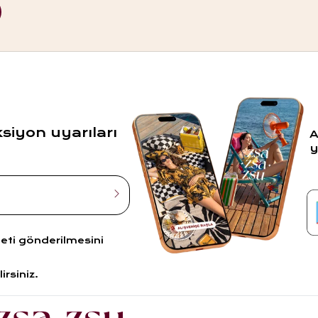
ksiyon uyarıları
A
y
leti gönderilmesini
irsiniz.