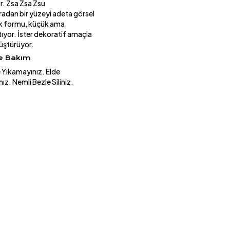
r. Zsa Zsa Zsu
ıradan bir yüzeyi adeta görsel
lik formu, küçük ama
atıyor. İster dekoratif amaçla
nüştürüyor.
ve Bakım
Yıkamayınız. Elde
ız. Nemli Bezle Siliniz.