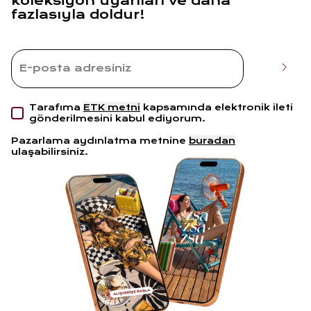
koleksiyon uyarıları ve daha
fazlasıyla doldur!
Tarafıma
ETK metni
kapsamında elektronik ileti
gönderilmesini kabul ediyorum.
Pazarlama aydınlatma metnine
buradan
ulaşabilirsiniz.