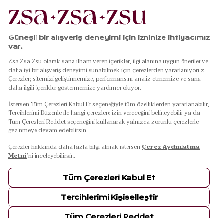
|
|
|
Sofra & Mutfak
Tabaklar
Yemek Tabağı
Luohu Porselen Çukur Tabak 23x23x4 Cm Beyaz
01
06
Luohu Porselen Çukur Tabak 23x23x4 Cm
Beyaz
ÜRÜN BİLGİLERİ
TESLİMAT VE İADE
TAKSİT SEÇENEKLERİ
MAĞAZADA BUL