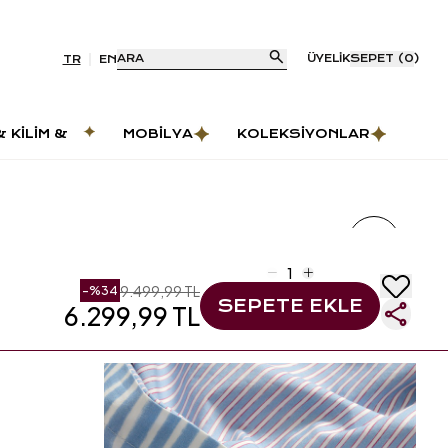
ARA
ÜYELIK
SEPET
(
0
)
TR
EN
& KILIM &
MOBILYA
KOLEKSIYONLAR
AS
9.499,99 TL
-%
34
SEPETE EKLE
6.299,99 TL