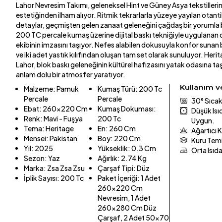
Lahor Nevresim Takımı, geleneksel Hint ve Güney Asya tekstilleri
estetiğinden ilham alıyor. Ritmik tekrarlarla yüzeye yayılan otant
detaylar, geçmişten gelen zanaat geleneğini çağdaş bir yoruml
200 TC percale kumaş üzerine dijital baskı tekniğiyle uygulanan d
ekibinin imzasını taşıyor. Nefes alabilen dokusuyla konfor sunan
ve iki adet yastık kılıfından oluşan tam set olarak sunuluyor. Her
Lahor, blok baskı geleneğinin kültürel hafızasını yatak odasına ta
anlam dolu bir atmosfer yaratıyor.
Kullanım 
Malzeme
:
Pamuk
Kumaş Türü
:
200 Tc
Percale
Percale
30° Sıcak
Ebat
:
260x220 Cm
Kumaş Dokuması
:
Düşük Is
Renk
:
Mavi - Fuşya
200 Tc
Uygun.
Tema
:
Heritage
En
:
260 Cm
Ağartıcı 
Mensei
:
Pakistan
Boy
:
220 Cm
Kuru Tem
Yıl
:
2025
Yükseklik
:
0.3 Cm
Orta Isıd
Sezon
:
Yaz
Ağırlık
:
2.74 Kg
Marka
:
Zsa Zsa Zsu
Çarşaf Tipi
:
Düz
İplik Sayısı
:
200 Tc
Paket İçeriği
:
1 Adet
260x220 Cm
Nevresim, 1 Adet
260x280 Cm Düz
Çarşaf, 2 Adet 50x70