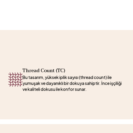
Thread Count (TC)
Bu tasarım, yüksek iplik sayısı (thread count) ile
yumuşak ve dayanıklı bir dokuya sahiptir. İnce işçiliği
ve kaliteli dokusu ile konfor sunar.