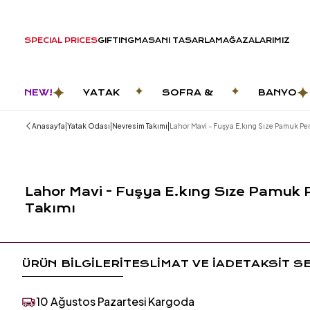
SPECIAL PRICES
GIFTING
MASANI TASARLA
MAĞAZALARIMIZ
NEW!
YATAK
SOFRA &
BANYO
ODASI
MUTFAK
|
|
|
Anasayfa
Yatak Odası
Nevresim Takımı
Lahor Mavi - Fuşya E.kıng Sıze Pamuk Pe
Lahor Mavi - Fuşya E.kıng Sıze Pamuk 
Takımı
ÜRÜN BİLGİLERİ
TESLİMAT VE İADE
TAKSİT S
10 Ağustos Pazartesi Kargoda