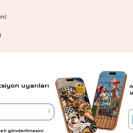
un!
ksiyon uyarıları
A
y
leti gönderilmesini