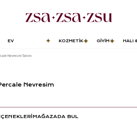
EV
KOZMETIK
GIYIM
HALI 
DEKORASYONU
PASP
rcale Nevresim Takımı
Percale Nevresim
EÇENEKLERİ
MAĞAZADA BUL