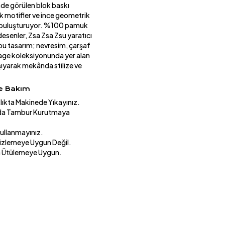
nde görülen blok baskı
ik motifler ve ince geometrik
a buluşturuyor. %100 pamuk
esenler, Zsa Zsa Zsu yaratıcı
 bu tasarım; nevresim, çarşaf
itage koleksiyonunda yer alan
şıyarak mekânda stilize ve
ve Bakım
lıkta Makinede Yıkayınız.
ıda Tambur Kurutmaya
Kullanmayınız.
izlemeye Uygun Değil.
a Ütülemeye Uygun.