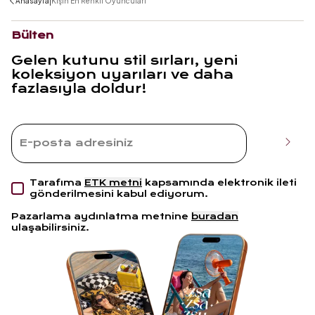
|
Anasayfa
Kışın En Renkli Oyuncuları
Bülten
Gelen kutunu stil sırları, yeni
koleksiyon uyarıları ve daha
fazlasıyla doldur!
Tarafıma
ETK metni
kapsamında elektronik ileti
gönderilmesini kabul ediyorum.
Pazarlama aydınlatma metnine
buradan
ulaşabilirsiniz.