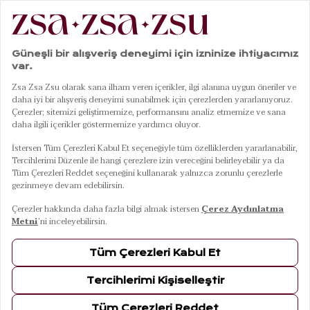
4
Ürün
FILTRELE
SIRALA
Hansı Yeşil - Mavi Pamuk
Hansı Yeşil Pamuk
Dolgulu Kırlent 30x55
Dolgulu Kırlent 50x50