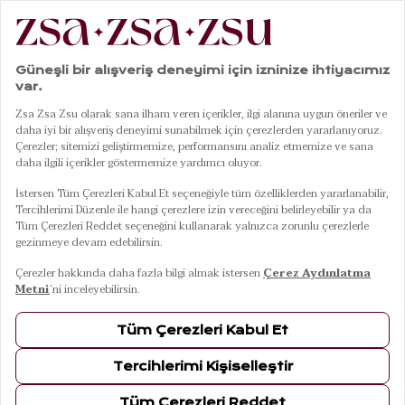
|
|
|
|
Anasayfa
Sofra & Mutfak
Kaseler
Porselen Kase
Gediz Porselen Kase 15 Cm Renkli
01
05
Gediz Porselen Kase 15 Cm Renkli
ÜRÜN BİLGİLERİ
TESLİMAT VE İADE
TAKSİT SEÇENEKLERİ
MAĞAZADA BUL