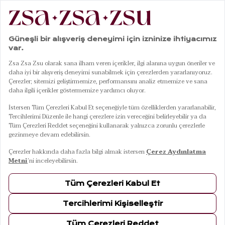
|
|
|
|
Anasayfa
Sofra & Mutfak
Tabaklar
Sunum Tabağı
Emirgan Pirinç Tabak 18 Cm Gold
01
04
Emirgan Pirinç Tabak 18 Cm Gold
10 Ağustos Pazartesi Kargoda
Renkler
GOLD
Ölçüler
18 Cm
18 Cm