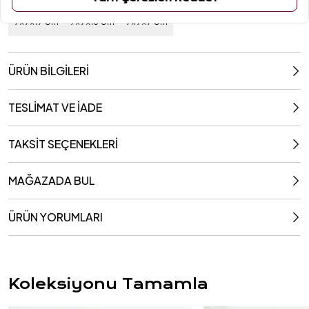
Ebat / Kapasite
9x9x19 Cm
9x9x13 Cm
9x9x9 Cm
ÜRÜN BİLGİLERİ
TESLİMAT VE İADE
TAKSİT SEÇENEKLERİ
MAĞAZADA BUL
ÜRÜN YORUMLARI
Koleksiyonu Tamamla