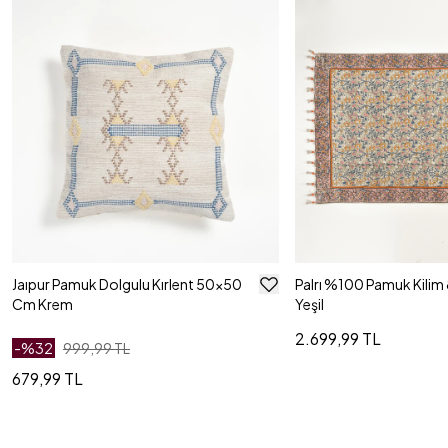
Jaıpur Pamuk Dolgulu Kırlent 50x50
Palrı %100 Pamuk Kili
Cm Krem
Yeşil
2.699,99 TL
-%
32
999,99 TL
679,99 TL