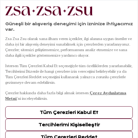
|
|
|
|
Anasayfa
Ev Dekorasyonu
Mumlar
Dekoratif Mum
Deurne Mavi Parafın Mum 9x9x19 Cm
01
04
Deurne Mavi Parafın Mum 9x9x19 Cm
10 Ağustos Pazartesi Kargoda
Renkler
MAVİ