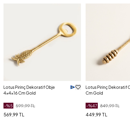
Lotus Pirinç Dekoratif Obje
Lotus Pirinç Dekoratif 
4x4x16 Cm Gold
Cm Gold
-%
5
599,99 TL
-%
47
849,99 TL
569,99 TL
449,99 TL