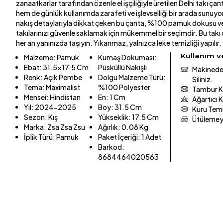
zanaatkarlar tarafından özenle el işçiliğiyle üretilen Delhi takı ça
hem de günlük kullanımda zarafeti ve işlevselliği bir arada sunuyor.
nakış detaylarıyla dikkat çeken bu çanta, %100 pamuk dokusu ve
takılarınızı güvenle saklamak için mükemmel bir seçimdir. Bu takı ç
her an yanınızda taşıyın. Yıkanmaz, yalnızca leke temizliği yapılır.
Kullanım 
Malzeme
:
Pamuk
Kumaş Dokuması
:
Ebat
:
31.5x17.5 Cm
Püsküllü Nakışlı
Makinede 
Renk
:
Açık Pembe
Dolgu Malzeme Türü
:
Siliniz.
Tema
:
Maximalist
%100 Polyester
Tambur K
Mensei
:
Hindistan
En
:
1 Cm
Ağartıcı 
Yıl
:
2024-2025
Boy
:
31.5 Cm
Kuru Tem
Sezon
:
Kış
Yükseklik
:
17.5 Cm
Ütülemey
Marka
:
Zsa Zsa Zsu
Ağırlık
:
0.08 Kg
İplik Türü
:
Pamuk
Paket İçeriği
:
1 Adet
Barkod
:
8684464020563