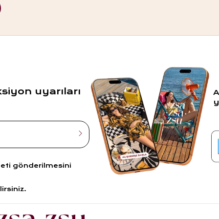
ksiyon uyarıları
A
y
leti gönderilmesini
irsiniz.