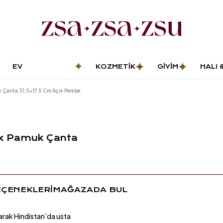
EV
KOZMETIK
GIYIM
HALI 
DEKORASYONU
PASP
k Çanta 31.5x17.5 Cm Açık Pembe
uk Pamuk Çanta
EÇENEKLERİ
MAĞAZADA BUL
arak Hindistan’da usta