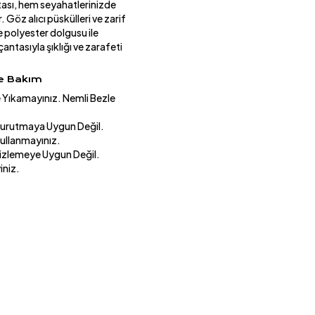
ntası, hem seyahatlerinizde
 Göz alıcı püskülleri ve zarif
 polyester dolgusu ile
antasıyla şıklığı ve zarafeti
ve Bakım
Yıkamayınız. Nemli Bezle
urutmaya Uygun Değil.
Kullanmayınız.
izlemeye Uygun Değil.
iniz.