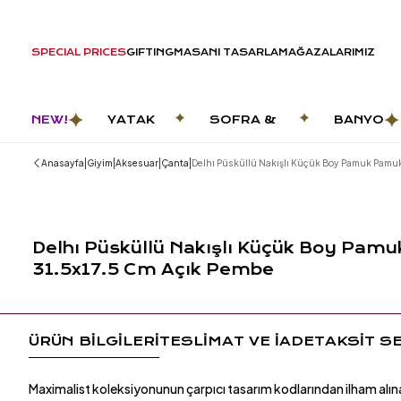
SPECIAL PRICES
GIFTING
MASANI TASARLA
MAĞAZALARIMIZ
NEW!
YATAK
SOFRA &
BANYO
ODASI
MUTFAK
|
|
|
|
Anasayfa
Giyim
Aksesuar
Çanta
Delhı Püsküllü Nakışlı Küçük Boy Pamuk Pamu
Delhı Püsküllü Nakışlı Küçük Boy Pam
31.5x17.5 Cm Açık Pembe
ÜRÜN BİLGİLERİ
TESLİMAT VE İADE
TAKSİT S
Maximalist koleksiyonunun çarpıcı tasarım kodlarından ilham alın