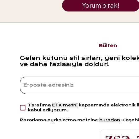
Yorum bırak!
Bülten
Gelen kutunu stil sırları, yeni kole
ve daha fazlasıyla doldur!
Tarafıma
ETK metni
kapsamında elektronik i
kabul ediyorum.
Pazarlama aydınlatma metnine
buradan
ulaşabil