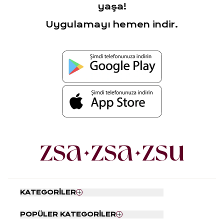
yaşa!
Uygulamayı hemen indir.
KATEGORİLER
Nevresim Seti
POPÜLER KATEGORİLER
Yatak Örtüsü