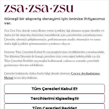
|
|
|
|
Anasayfa
Giyim
Plaj Giyim
Bikini
Daphne Bikini Üstü 23x21 Cm Mavi
01
05
Daphne Bikini Üstü 23x21 Cm Mavi
10 Ağustos Pazartesi Kargoda
Renkler
MAVİ
Beden
L
M
S