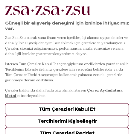
|
|
|
|
Anasayfa
Yatak Odası
Pike
Çift Kişilik Pike
Costa Natural Çift Kişilik Pamuk Pike
01
04
Costa Natural Çift Kişilik Pamuk Pike
10 Ağustos Pazartesi Kargoda
Renkler
NATURAL
Ebat / Kapasite
200x220 Cm
240x220 Cm
160x220 Cm