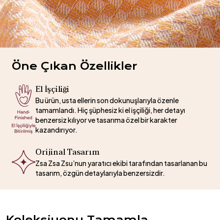
Öne Çıkan Özellikler
El İşçiliği
Bu ürün, usta ellerin son dokunuşlarıyla özenle
tamamlandı. Hiç şüphesiz ki el işçiliği, her detayı
benzersiz kılıyor ve tasarıma özel bir karakter
kazandırıyor.
Orijinal Tasarım
Zsa Zsa Zsu’nun yaratıcı ekibi tarafından tasarlanan bu
tasarım, özgün detaylarıyla benzersizdir.
Koleksiyonu Tamamla