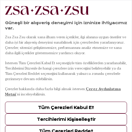
|
|
|
|
Anasayfa
Banyo
Havlu
Peştamal
Baklan Sarı Peştamal 90x170 Cm
01
03
Baklan Sarı Peştamal 90x170 Cm
ÜRÜN BİLGİLERİ
TESLİMAT VE İADE
TAKSİT SEÇENEKLERİ
MAĞAZADA BUL