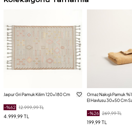
Jaıpur Gri Pamuk Kilim 120x180 Cm
Ornaz Nakışlı Pamuk 
El Havlusu 30x50 Cm Sa
-%
62
12.999,99 TL
-%
26
269,99 TL
4.999,99 TL
199,99 TL