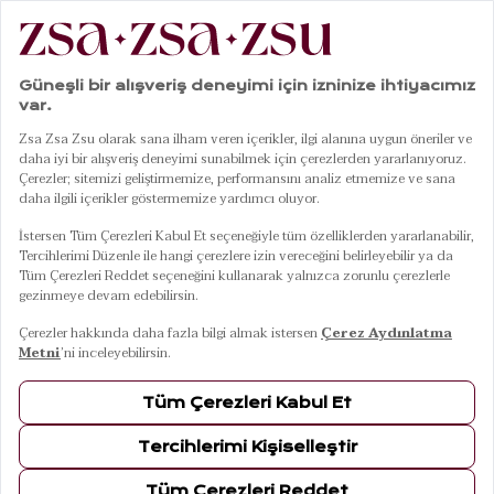
|
|
|
|
Anasayfa
Banyo
Havlu
Peştamal
Baklan Natural Peştamal 90x170 Cm
01
03
Baklan Natural Peştamal 90x170 Cm
Renk
Ebat / Kapasite
90x170 Cm