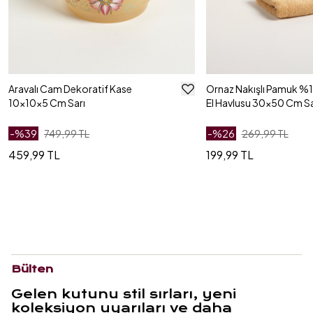
Aravalı Cam Dekoratif Kase
Ornaz Nakışlı Pamuk 
10x10x5 Cm Sarı
El Havlusu 30x50 Cm Sa
-%
39
749,99 TL
-%
26
269,99 TL
459,99 TL
199,99 TL
Bülten
Gelen kutunu stil sırları, yeni
koleksiyon uyarıları ve daha