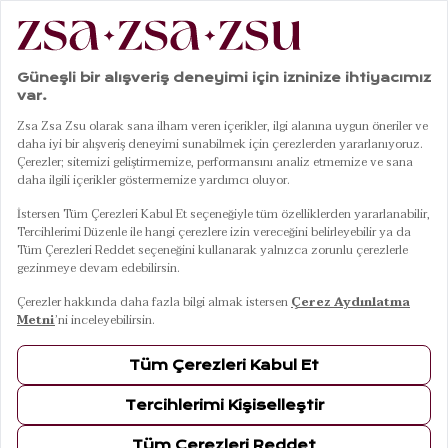
|
|
|
Anasayfa
Mobilya
Bench
Ames & Zsa Zsa Zsu Turuncu Bench
01
05
Ames & Zsa Zsa Zsu Turuncu Bench
11 Ağustos Salı Kargoda
Renkler
TURUNCU
Ölçüler
112x70x72 Cm
112x70x72 Cm