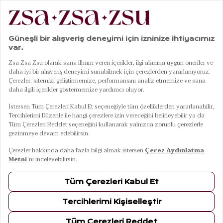
|
|
|
|
Anasayfa
Giyim
Alt Giyim
Pantolon
Tavas %100 Pamuk Pantolon - Ekru
01
04
Tavas %100 Pamuk Pantolon - Ekru
7 Ağustos Cuma Kargoda
Renkler
EKRU
Beden
S
L
M