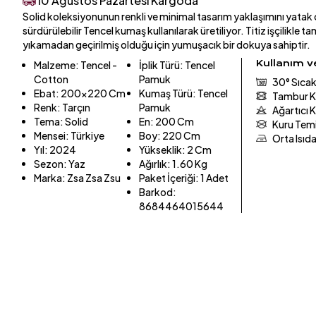
10 Ağustos Pazartesi Kargoda
Solid koleksiyonunun renkli ve minimal tasarım yaklaşımını yatak 
sürdürülebilir Tencel kumaş kullanılarak üretiliyor. Titiz işçilikle 
yıkamadan geçirilmiş olduğu için yumuşacık bir dokuya sahiptir.
Kullanım 
Malzeme
:
Tencel -
İplik Türü
:
Tencel
Cotton
Pamuk
30° Sıcak
Ebat
:
200x220 Cm
Kumaş Türü
:
Tencel
Tambur K
Renk
:
Tarçın
Pamuk
Ağartıcı 
Tema
:
Solid
En
:
200 Cm
Kuru Tem
Mensei
:
Türkiye
Boy
:
220 Cm
Orta Isıd
Yıl
:
2024
Yükseklik
:
2 Cm
Sezon
:
Yaz
Ağırlık
:
1.60 Kg
Marka
:
Zsa Zsa Zsu
Paket İçeriği
:
1 Adet
Barkod
:
8684464015644