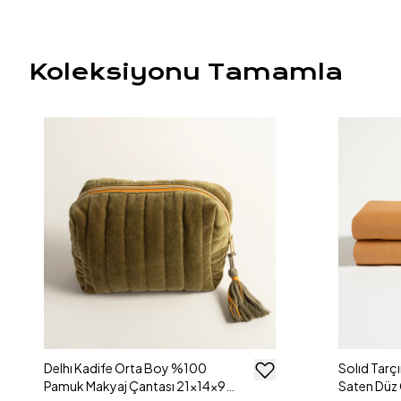
Koleksiyonu Tamamla
Delhı Kadife Orta Boy %100
Solıd Tarçı
Pamuk Makyaj Çantası 21x14x9
Saten Düz