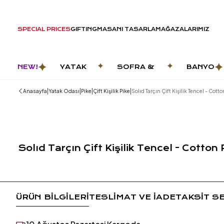
SPECIAL PRICES
GIFTING
MASANI TASARLA
MAĞAZALARIMIZ
NEW!
YATAK
SOFRA &
BANYO
ODASI
MUTFAK
|
|
|
|
Anasayfa
Yatak Odası
Pike
Çift Kişilik Pike
Solıd Tarçın Çift Kişilik Tencel - Cotto
Solıd Tarçın Çift Kişilik Tencel - Cotton 
ÜRÜN BİLGİLERİ
TESLİMAT VE İADE
TAKSİT S