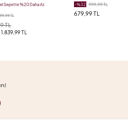
zel Sepette %20 Daha Az
-%
32
999,99 TL
679,99 TL
99,99 TL
9 TL
1.839,99 TL
un!