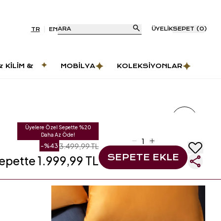
ARA
ÜYELIK
SEPET
(
0
)
TR
EN
& KILIM &
MOBILYA
KOLEKSIYONLAR
AS
Üyelere Özel Sepette %20
Daha Az Öde!
3.499,99 TL
-%43
SEPETE EKLE
epette 1.999,99 TL