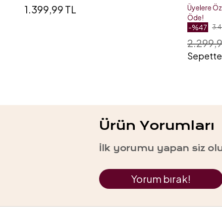
Cm Yeşil
1.399,99 TL
Üyelere Ö
Öde!
-%47
3.4
2.299,9
Sepette 
Ürün Yorumları
İlk yorumu yapan siz ol
Yorum bırak!