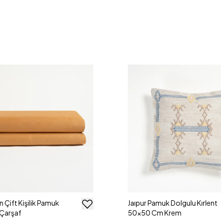
n Çift Kişilik Pamuk
Jaıpur Pamuk Dolgulu Kırlent
 Çarşaf
50x50 Cm Krem