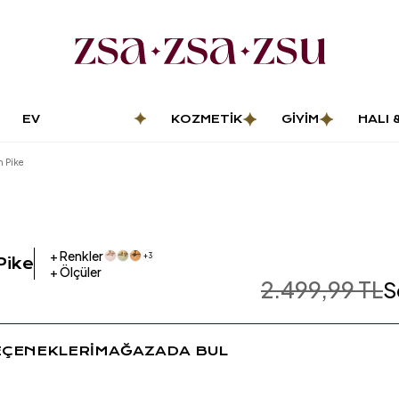
EV
KOZMETIK
GIYIM
HALI 
DEKORASYONU
PASP
n Pike
+
Renkler
+
3
Pike
+
Ölçüler
2.499,99 TL
S
EÇENEKLERİ
MAĞAZADA BUL