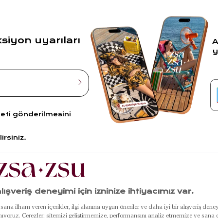
ksiyon uyarıları
A
y
leti gönderilmesini
irsiniz.