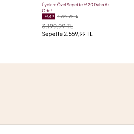
Üyelere Özel Sepette %20 Daha Az
Öde!
-%49
4.999,99 TL
3.199,99 TL
Sepette 2.559,99 TL