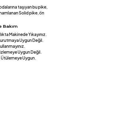
odalarına taşıyan bu pike,
tamamlanan Solid pike, ön
ve Bakım
lıkta Makinede Yıkayınız.
urutmaya Uygun Değil.
Kullanmayınız.
izlemeye Uygun Değil.
a Ütülemeye Uygun.