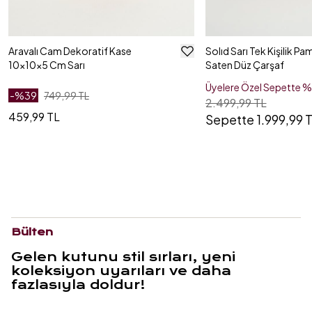
Aravalı Cam Dekoratif Kase
Solıd Sarı Tek Kişilik P
10x10x5 Cm Sarı
Saten Düz Çarşaf
Üyelere Özel Sepette 
-%
39
749,99 TL
2.499,99 TL
459,99 TL
Sepette 1.999,99 
Bülten
Gelen kutunu stil sırları, yeni
koleksiyon uyarıları ve daha
fazlasıyla doldur!