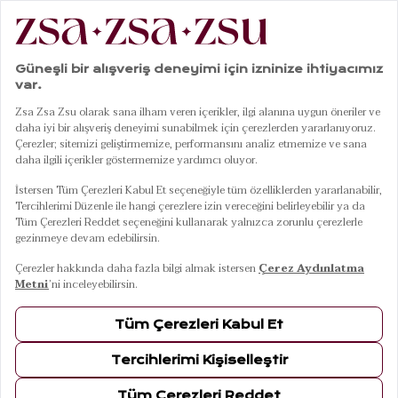
|
|
|
Anasayfa
Yatak Odası
Yastık Kılıfı
Solıd Sarı 2'li Pamuk Saten Yastık Kılıfı
01
04
Solıd Sarı 2'li Pamuk Saten Yastık Kılıfı
11 Ağustos Salı Kargoda
Renkler
SARI