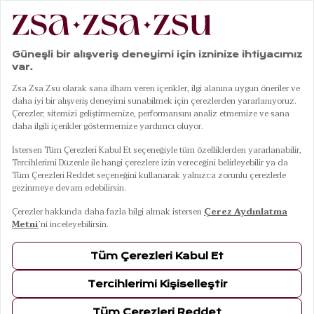
ıd 300 Tc Tek Kişilik Pamuk Saten %100 Pamuk Saten Lastikli Çarşaf 100x200 Cm Ekru
01
05
Solıd 300 Tc Tek Kişilik Pamuk Saten
%100 Pamuk Saten Lastikli Çarşaf
100x200 Cm Ekru
(1)
10 Ağustos Pazartesi Kargoda
Renkler
EKRU