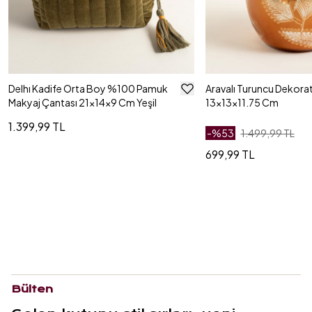
Delhı Kadife Orta Boy %100 Pamuk
Aravalı Turuncu Dekorat
Makyaj Çantası 21x14x9 Cm Yeşil
13x13x11.75 Cm
1.399,99 TL
-%
53
1.499,99 TL
699,99 TL
Bülten