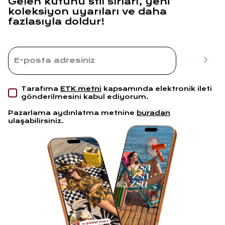
Gelen kutunu stil sırları, yeni
koleksiyon uyarıları ve daha
fazlasıyla doldur!
Tarafıma
ETK metni
kapsamında elektronik ileti
gönderilmesini kabul ediyorum.
Pazarlama aydınlatma metnine
buradan
ulaşabilirsiniz.