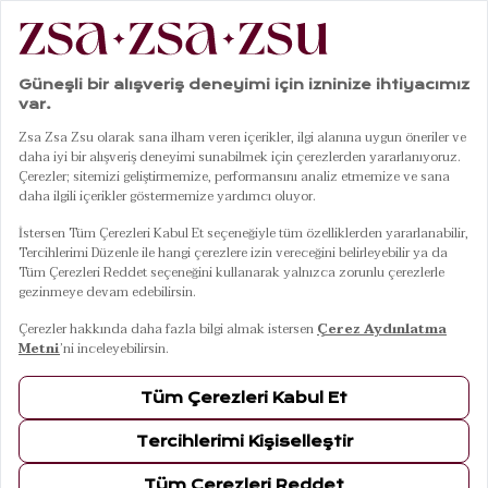
|
|
|
|
Anasayfa
Sofra & Mutfak
Kaseler
Porselen Kase
Sanya Seramik Kase 23 Cm
01
05
Sanya Seramik Kase 23 Cm
ÜRÜN BİLGİLERİ
TESLİMAT VE İADE
TAKSİT SEÇENEKLERİ
MAĞAZADA BUL