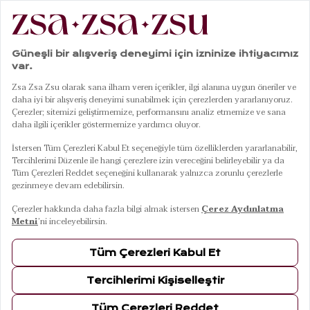
|
|
|
|
Anasayfa
Giyim
Üst Giyim
Gömlek
Rajpath Baskılı Gömlek - Kırmızı
01
05
Rajpath Baskılı Gömlek - Kırmızı
7 Ağustos Cuma Kargoda
Renkler
KIRMIZI
Beden
M
S
L