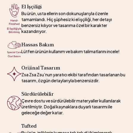
El İşçiliği
Bu ürün, usta ellerin son dokunuşlarıyla özenle
tamamlandı. Hiç şüphesiz ki el işçiliği, her detayı
benzersiz kılıyor ve tasarıma özel bir karakter
kazandırıyor.
Hassas Bakım
Lütfen ürünün kullanım ve bakım talimatlarını incele!
Orijinal Tasarım
Zsa Zsa Zsu’nun yaratıcı ekibi tarafından tasarlanan bu
tasarım, özgün detaylarıyla benzersizdir.
Sürdürülebilir
Çevre dostu ve sürdürülebilir materyaller kullanılarak
üretilmiştir. Doğal kaynaklara duyarlı tasarımı ile
geleceğe değer katar.
Tufted
Bu ürün, ipliklerin kumaşa tek tek düğümlenerek