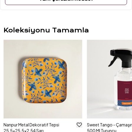
ÜRÜN YORUMLARI
Koleksiyonu Tamamla
Nanpur Metal Dekoratif Tepsi
Sweet Tango - Çamaşı
25.5x25.5x2.54 Sarı
500 Ml Turuncu