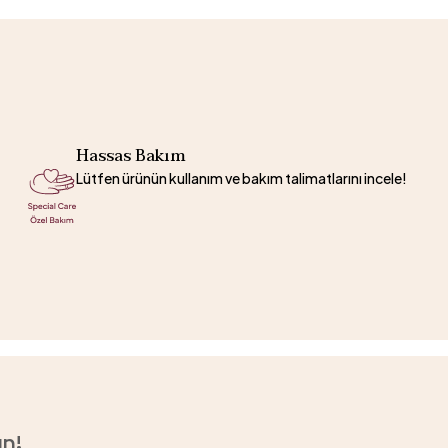
Hassas Bakım
Lütfen ürünün kullanım ve bakım talimatlarını incele!
un!