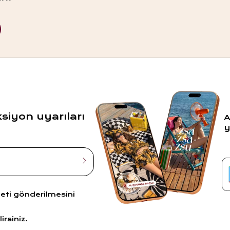
ksiyon uyarıları
A
y
leti gönderilmesini
irsiniz.