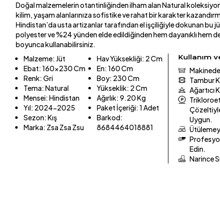
Doğal malzemelerin otantinliğinden ilham alan Natural koleksiyon
kilim, yaşam alanlarınıza sofistike ve rahat bir karakter kazandır
Hindistan’da usta artizanlar tarafından el işçiliğiyle dokunan bu j
polyester ve %24 yünden elde edildiğinden hem dayanıklı hem de 
boyunca kullanabilirsiniz.
Kullanım 
Malzeme
:
Jüt
Hav Yüksekliği
:
2 Cm
Ebat
:
160x230 Cm
En
:
160 Cm
Makinede
Renk
:
Gri
Boy
:
230 Cm
Tambur K
Tema
:
Natural
Yükseklik
:
2 Cm
Ağartıcı 
Mensei
:
Hindistan
Ağırlık
:
9.20 Kg
Trikloroet
Yıl
:
2024-2025
Paket İçeriği
:
1 Adet
Çözeltiyl
Sezon
:
Kış
Barkod
:
Uygun.
Marka
:
Zsa Zsa Zsu
8684464018881
Ütülemey
Profesyon
Edin.
Narince 