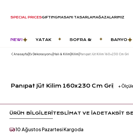
SPECIAL PRICES
GIFTING
MASANI TASARLA
MAĞAZALARIMIZ
NEW!
YATAK
SOFRA &
BANYO
ODASI
MUTFAK
|
|
|
|
Anasayfa
Ev Dekorasyonu
Halı & Kilim
Kilim
Panıpat Jüt Kilim 160x230 Cm Gri
Panıpat Jüt Kilim 160x230 Cm Gri
+
Ölçül
ÜRÜN BİLGİLERİ
TESLİMAT VE İADE
TAKSİT S
10 Ağustos Pazartesi Kargoda