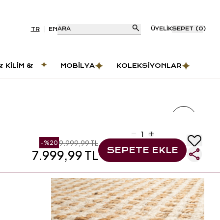
ARA
ÜYELIK
SEPET
(
0
)
TR
EN
& KILIM &
MOBILYA
KOLEKSIYONLAR
AS
9.999,99 TL
-%
20
SEPETE EKLE
7.999,99 TL