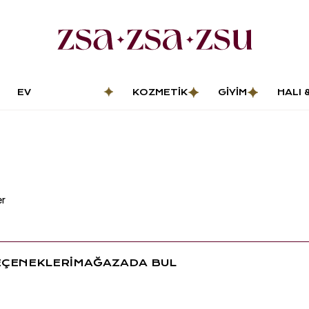
EV
KOZMETIK
GIYIM
HALI 
DEKORASYONU
PASP
er
EÇENEKLERİ
MAĞAZADA BUL