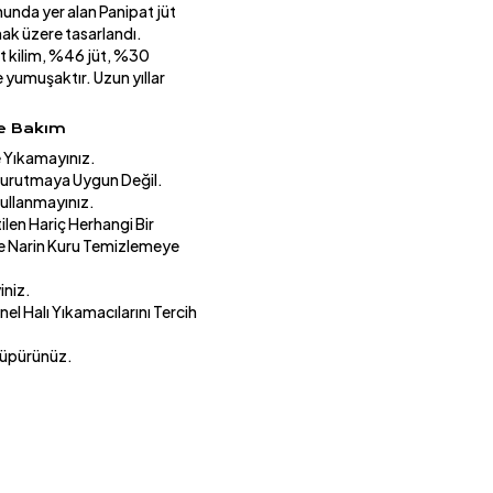
unda yer alan Panipat jüt
mak üzere tasarlandı.
üt kilim, %46 jüt, %30
yumuşaktır. Uzun yıllar
ve Bakım
 Yıkamayınız.
urutmaya Uygun Değil.
Kullanmayınız.
ilen Hariç Herhangi Bir
e Narin Kuru Temizlemeye
iniz.
el Halı Yıkamacılarını Tercih
Süpürünüz.