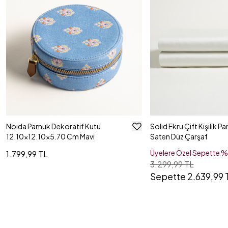
Noıda Pamuk Dekoratif Kutu
Solıd Ekru Çift Kişilik P
12.10x12.10x5.70 Cm Mavi
Saten Düz Çarşaf
Üyelere Özel Sepette 
1.799,99 TL
3.299,99 TL
Sepette 2.639,99 