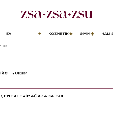
EV
KOZMETIK
GIYIM
HALI 
DEKORASYONU
PASP
n Pike
Pike
+
Ölçüler
EÇENEKLERİ
MAĞAZADA BUL