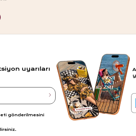
ksiyon uyarıları
A
y
leti gönderilmesini
irsiniz.