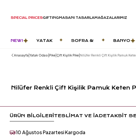
SPECIAL PRICES
GIFTING
MASANI TASARLA
MAĞAZALARIMIZ
NEW!
YATAK
SOFRA &
BANYO
ODASI
MUTFAK
|
|
|
|
Anasayfa
Yatak Odası
Pike
Çift Kişilik Pike
Nilüfer Renkli Çift Kişilik Pamuk Kete
Nilüfer Renkli Çift Kişilik Pamuk Keten 
ÜRÜN BİLGİLERİ
TESLİMAT VE İADE
TAKSİT S
10 Ağustos Pazartesi Kargoda