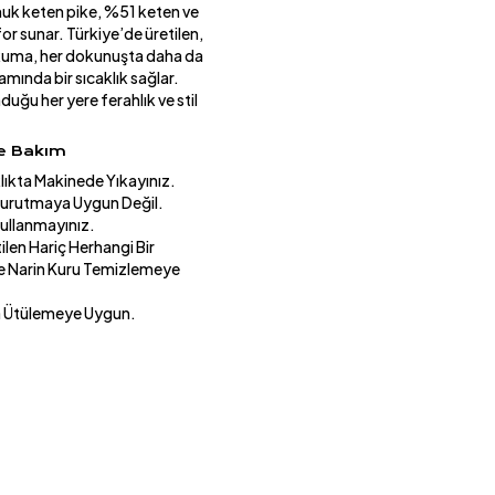
muk keten pike, %51 keten ve
r sunar. Türkiye’de üretilen,
 dokuma, her dokunuşta daha da
amında bir sıcaklık sağlar.
duğu her yere ferahlık ve stil
ve Bakım
lıkta Makinede Yıkayınız.
urutmaya Uygun Değil.
Kullanmayınız.
ilen Hariç Herhangi Bir
e Narin Kuru Temizlemeye
a Ütülemeye Uygun.