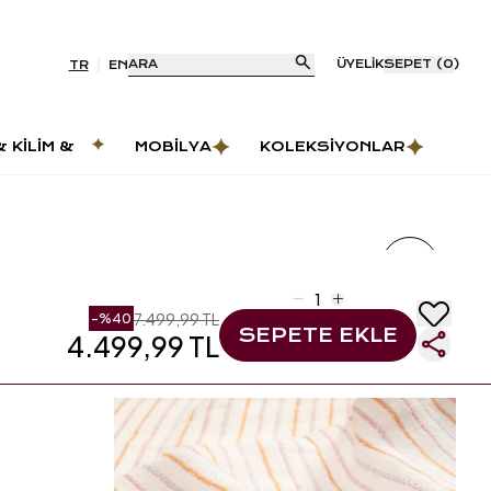
ARA
ÜYELIK
SEPET
(
0
)
TR
EN
& KILIM &
MOBILYA
KOLEKSIYONLAR
AS
7.499,99 TL
-%
40
SEPETE EKLE
4.499,99 TL