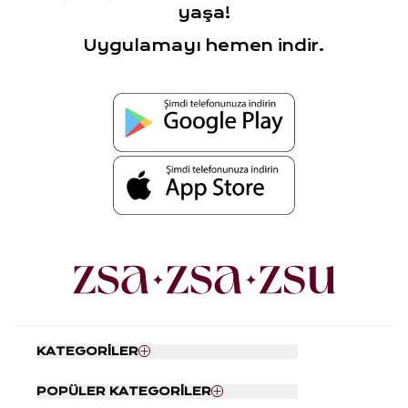
yaşa!
Uygulamayı hemen indir.
KATEGORİLER
Nevresim Seti
POPÜLER KATEGORİLER
Yatak Örtüsü