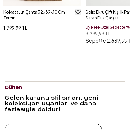
Kolkata Jüt Çanta 32x39x10 Cm
Solıd Ekru Çift Kişilik P
Tarçın
Saten Düz Çarşaf
Üyelere Özel Sepette 
1.799,99 TL
3.299,99 TL
Sepette 2.639,99 
Bülten
Gelen kutunu stil sırları, yeni
koleksiyon uyarıları ve daha
fazlasıyla doldur!