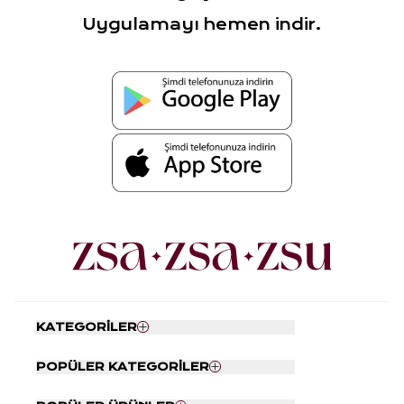
Uygulamayı hemen indir.
KATEGORİLER
Nevresim Seti
POPÜLER KATEGORİLER
Yatak Örtüsü
Tabaklar