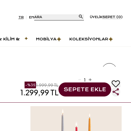
ARA
ÜYELIK
SEPET
(
0
)
TR
EN
& KILIM &
MOBILYA
KOLEKSIYONLAR
AS
1.999,99 TL
-%
35
SEPETE EKLE
1.299,99 TL