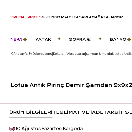
SPECIAL PRICES
GIFTING
MASANI TASARLA
MAĞAZALARIMIZ
NEW!
YATAK
SOFRA &
BANYO
ODASI
MUTFAK
|
|
|
|
Anasayfa
Ev Dekorasyonu
Dekoratif Aksesuarlar
Şamdan & Mumluk
Lotus Antik
Lotus Antik Pirinç Demir Şamdan 9x9x
ÜRÜN BİLGİLERİ
TESLİMAT VE İADE
TAKSİT S
10 Ağustos Pazartesi Kargoda