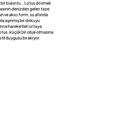
ış bir buluntu… Lotus dövmeli
yasının denizden gelen taze
zun ve akıcı form, su altında
mla aşınmış bir dokuyu
ince hareketleri ortaya
otus, küçük bir obje olmasına
til duygusu bırakıyor.