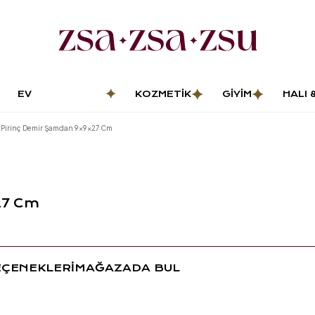
EV
KOZMETIK
GIYIM
HALI 
DEKORASYONU
PASP
 Pirinç Demir Şamdan 9x9x27 Cm
27 Cm
EÇENEKLERİ
MAĞAZADA BUL