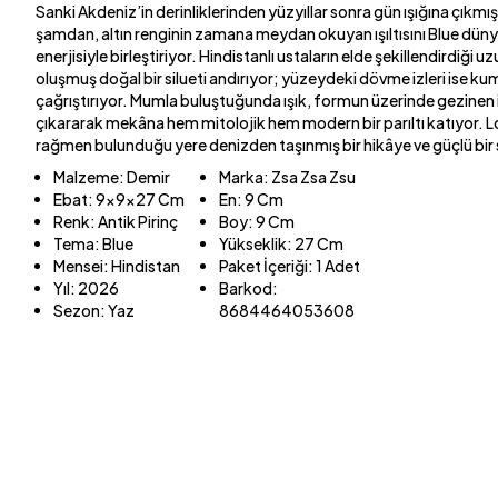
Sanki Akdeniz’in derinliklerinden yüzyıllar sonra gün ışığına çıkm
şamdan, altın renginin zamana meydan okuyan ışıltısını Blue dün
enerjisiyle birleştiriyor. Hindistanlı ustaların elde şekillendirdiği u
oluşmuş doğal bir silueti andırıyor; yüzeydeki dövme izleri ise ku
çağrıştırıyor. Mumla buluştuğunda ışık, formun üzerinde gezinen 
çıkararak mekâna hem mitolojik hem modern bir parıltı katıyor. L
rağmen bulunduğu yere denizden taşınmış bir hikâye ve güçlü bir s
Malzeme
:
Demir
Marka
:
Zsa Zsa Zsu
Ebat
:
9x9x27 Cm
En
:
9 Cm
Renk
:
Antik Pirinç
Boy
:
9 Cm
Tema
:
Blue
Yükseklik
:
27 Cm
Mensei
:
Hindistan
Paket İçeriği
:
1 Adet
Yıl
:
2026
Barkod
:
Sezon
:
Yaz
8684464053608