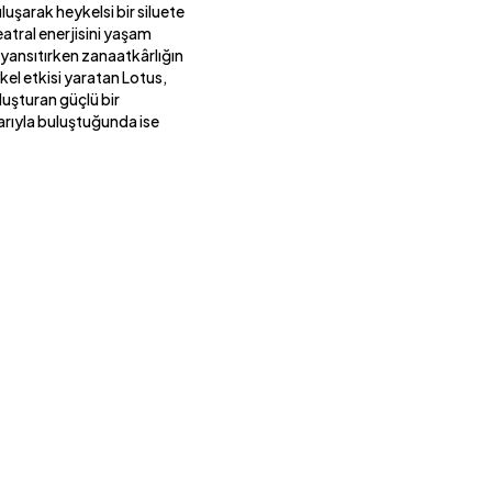
buluşarak heykelsi bir siluete
tral enerjisini yaşam
ğı yansıtırken zanaatkârlığın
el etkisi yaratan Lotus,
luşturan güçlü bir
ıyla buluştuğunda ise