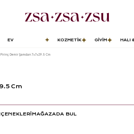
EV
KOZMETIK
GIYIM
HALI 
DEKORASYONU
PASP
 Pirinç Demir Şamdan 7x7x29.5 Cm
29.5 Cm
EÇENEKLERİ
MAĞAZADA BUL