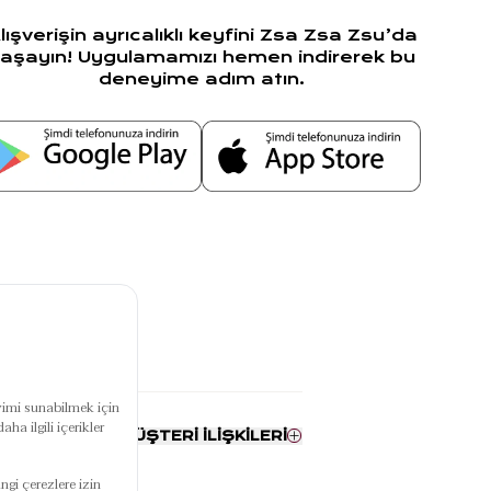
lışverişin ayrıcalıklı keyfini Zsa Zsa Zsu’da
aşayın! Uygulamamızı hemen indirerek bu
deneyime adım atın.
RUMSAL
MÜŞTERİ İLİŞKİLERİ
ızda
Bize Ulaşın