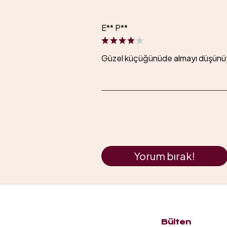
E** P**
Güzel küçüğünüde almayı düşün
Yorum bırak!
Bülten