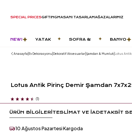
SPECIAL PRICES
GIFTING
MASANI TASARLA
MAĞAZALARIMIZ
NEW!
YATAK
SOFRA &
BANYO
ODASI
MUTFAK
|
|
|
|
Anasayfa
Ev Dekorasyonu
Dekoratif Aksesuarlar
Şamdan & Mumluk
Lotus Antik
Lotus Antik Pirinç Demir Şamdan 7x7x
(1)
ÜRÜN BİLGİLERİ
TESLİMAT VE İADE
TAKSİT S
10 Ağustos Pazartesi Kargoda