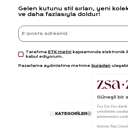
Gelen kutunu stil sırları, yeni kole
ve daha fazlasıyla doldur!
Tarafıma
ETK metni
kapsamında elektronik i
kabul ediyorum.
Pazarlama aydınlatma metnine
buradan
ulaşabil
KATEGORİLER
POPÜLE
KATEGORİ
Nevresim Seti