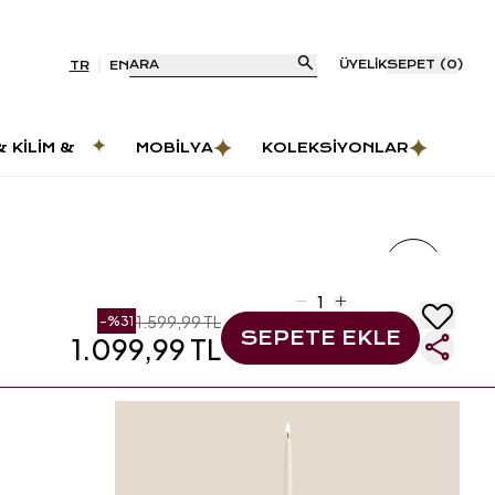
ARA
ÜYELIK
SEPET
(
0
)
TR
EN
& KILIM &
MOBILYA
KOLEKSIYONLAR
AS
1.599,99 TL
-%
31
SEPETE EKLE
1.099,99 TL