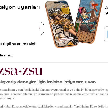
ksiyon uyarıları
A
y
leti gönderilmesini
irsiniz.
R
POPÜLER
ÖZEL GÜNLER
KU
LER
ÜRÜNLER
Black Friday
Hakkım