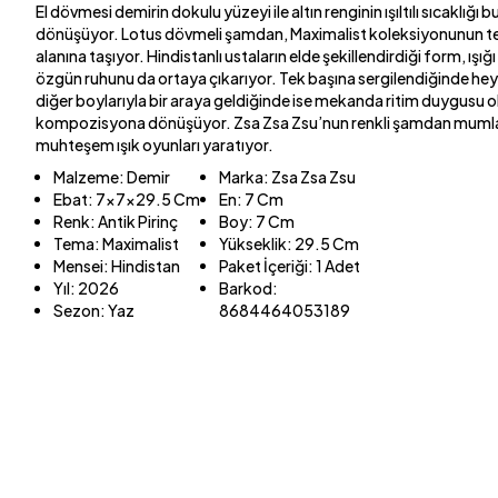
El dövmesi demirin dokulu yüzeyi ile altın renginin ışıltılı sıcaklığı 
dönüşüyor. Lotus dövmeli şamdan, Maximalist koleksiyonunun tea
alanına taşıyor. Hindistanlı ustaların elde şekillendirdiği form, ışı
özgün ruhunu da ortaya çıkarıyor. Tek başına sergilendiğinde heyk
diğer boylarıyla bir araya geldiğinde ise mekanda ritim duygusu o
kompozisyona dönüşüyor. Zsa Zsa Zsu’nun renkli şamdan mumlar
muhteşem ışık oyunları yaratıyor.
Malzeme
:
Demir
Marka
:
Zsa Zsa Zsu
Ebat
:
7x7x29.5 Cm
En
:
7 Cm
Renk
:
Antik Pirinç
Boy
:
7 Cm
Tema
:
Maximalist
Yükseklik
:
29.5 Cm
Mensei
:
Hindistan
Paket İçeriği
:
1 Adet
Yıl
:
2026
Barkod
:
Sezon
:
Yaz
8684464053189