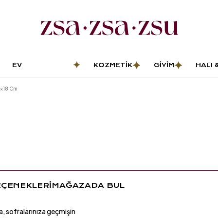
EV
KOZMETIK
GIYIM
HALI 
DEKORASYONU
PASP
2x18 Cm
EÇENEKLERİ
MAĞAZADA BUL
yla, sofralarınıza geçmişin