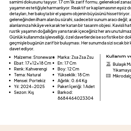
samimi dokusunu taşıyor. 17 cm’lik zarif formu, geleneksel zanaa
yaşamın estetiğiyle harmanlıyor. Reaktif sır kaplamasının eşsiz 
detayları, her bakışta bir el yapımı objenin büyüsünü hissettiriyor
geleneğinden ilham alan bu sürahi, sadece bir sunum aracı değil
alanlarınıza hikâye ve karakter katan bir tasarım objesi. Kavisli ha
rustik yaşamın doğallığını yansıtarak içeceğiniz her anı unutulm
Günlük kullanımda işlevselliği, özel davetlerde ise sofistike bir 
geçmişle bugünün zarif bir buluşması. Her sunumda sizi sıcak bir
davet ediyor.
Kullanım 
Malzeme
:
Stoneware
Marka
:
Zsa Zsa Zsu
Ebat
:
17x12x18 Cm
En
:
17 Cm
Bulaşık M
Renk
:
Kahverengi
Boy
:
12 Cm
Yıkamaya
Tema
:
Natural
Yükseklik
:
18 Cm
Mikrodalga
Mensei
:
Portekiz
Ağırlık
:
0.64 Kg
Yıl
:
2024-2025
Paket İçeriği
:
1 Adet
Sezon
:
Kış
Barkod
:
8684464023304