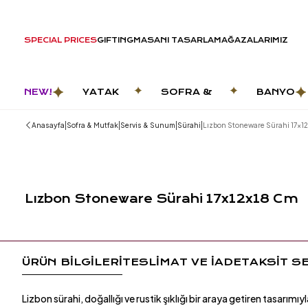
SPECIAL PRICES
GIFTING
MASANI TASARLA
MAĞAZALARIMIZ
NEW!
YATAK
SOFRA &
BANYO
ODASI
MUTFAK
|
|
|
|
Anasayfa
Sofra & Mutfak
Servis & Sunum
Sürahi
Lızbon Stoneware Sürahi 17x1
Lızbon Stoneware Sürahi 17x12x18 Cm
ÜRÜN BİLGİLERİ
TESLİMAT VE İADE
TAKSİT S
Lizbon sürahi, doğallığı ve rustik şıklığı bir araya getiren tasarımı