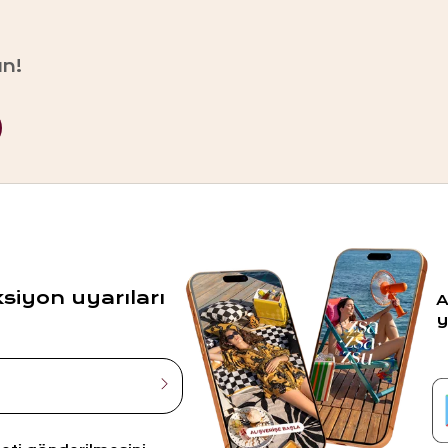
un!
ksiyon uyarıları
A
y