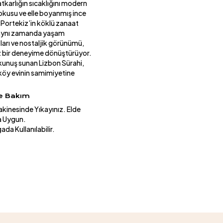
tkarlığın sıcaklığını modern
dokusu ve elle boyanmış ince
. Portekiz’in köklü zanaat
; aynı zamanda yaşam
tları ve nostaljik görünümü,
az bir deneyime dönüştürüyor.
dokunuş sunan Lizbon Sürahi,
 köy evinin samimiyetine
ve Bakım
akinesinde Yıkayınız. Elde
 Uygun.
da Kullanılabilir.