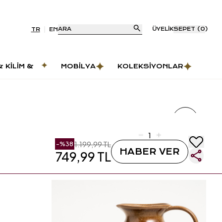
ARA
ÜYELIK
SEPET
(
0
)
TR
EN
& KILIM &
MOBILYA
KOLEKSIYONLAR
AS
1.199,99 TL
-%
38
HABER VER
749,99 TL