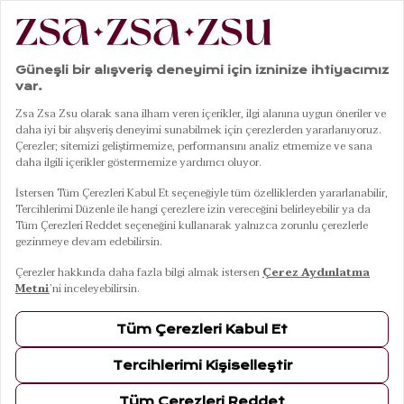
|
|
|
Anasayfa
Mobilya
Soğutma Kutusu
Lısse Krem Soğutma Kutusu
01
11
Lısse Krem Soğutma Kutusu
11 Ağustos Salı Kargoda
Renkler
KREM
Ölçüler
48x86x92 Cm
48x86x92 Cm