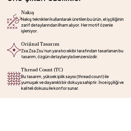
Nakış
Nakış teknikleri kullanılarak üretilen bu ürün, el işçiliğinin
zarif detaylarından ilham alıyor. Her motif özenle
işleniyor.
Orijinal Tasarım
Zsa Zsa Zsu’nun yaratıcı ekibi tarafından tasarlanan bu
tasarım, özgün detaylarıyla benzersizdir.
Thread Count (TC)
Bu tasarım, yüksek iplik sayısı (thread count) ile
yumuşak ve dayanıklı bir dokuya sahiptir. İnce işçiliği ve
kaliteli dokusu ile konfor sunar.