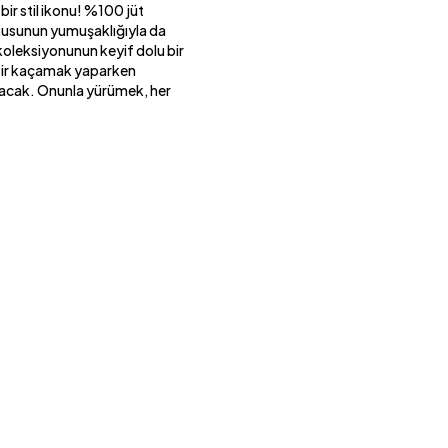
 bir stil ikonu! %100 jüt
kusunun yumuşaklığıyla da
 koleksiyonunun keyif dolu bir
 bir kaçamak yaparken
katacak. Onunla yürümek, her