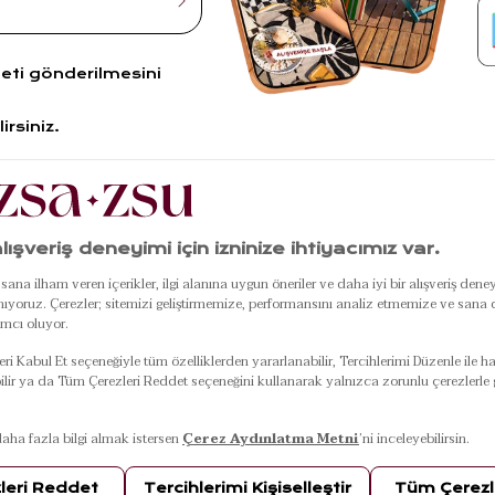
leti gönderilmesini
irsiniz.
R
POPÜLER
ÖZEL GÜNLER
KU
LER
ÜRÜNLER
Black Friday
Hakkım
ası
Ding Dong Kapı Önü
Anneler Günü
ZSA-Z
ı
Paspası
Babalar Günü
Hikayes
Punjab Kırmızı -
Sevgililer Günü
Mağaza
Pembe Banyo
Çeyiz Paketi
Franch
Paspası
Yılbaşı Ürünleri
KVKK
ı
Marmara Omuz