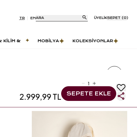
ARA
ÜYELIK
SEPET
(
0
)
TR
EN
& KILIM &
MOBILYA
KOLEKSIYONLAR
AS
SEPETE EKLE
2.999,99 TL