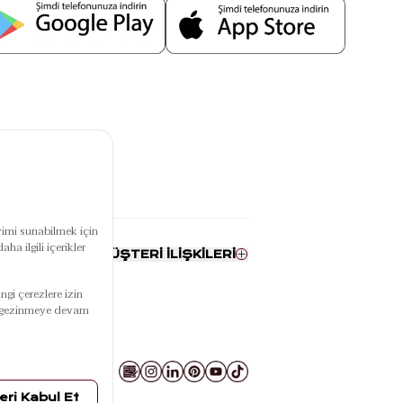
RUMSAL
MÜŞTERİ İLİŞKİLERİ
ızda
Bize Ulaşın
SA-ZSU
Sipariş & Teslimat
i
Kampanyalar
larımız
Ödeme
ise
İade
SSS