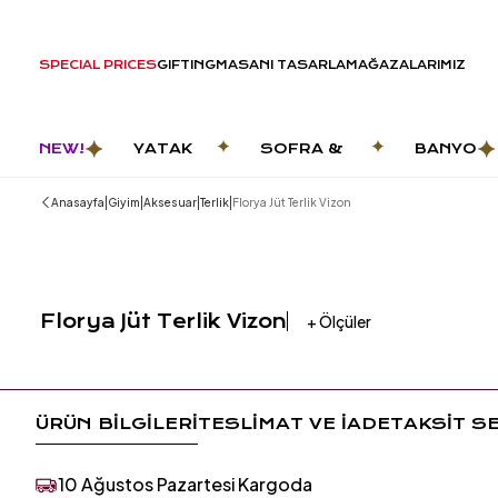
SPECIAL PRICES
GIFTING
MASANI TASARLA
MAĞAZALARIMIZ
NEW!
YATAK
SOFRA &
BANYO
ODASI
MUTFAK
|
|
|
|
Anasayfa
Giyim
Aksesuar
Terlik
Florya Jüt Terlik Vizon
Florya Jüt Terlik Vizon
+
Ölçüler
ÜRÜN BİLGİLERİ
TESLİMAT VE İADE
TAKSİT S
10 Ağustos Pazartesi Kargoda