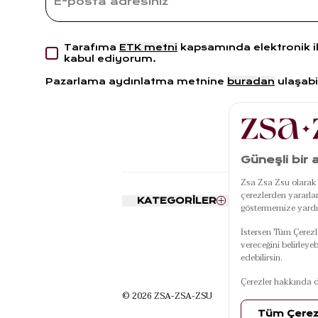
Tarafıma
ETK metni
kapsamında elektronik i
kabul ediyorum.
Pazarlama aydınlatma metnine
buradan
ulaşabil
KATEGORİLER
POPÜLE
KATEGORİ
Nevresim Seti
Kapı Önü Pasp
Yatak Örtüsü
Banyo Paspas
Tabaklar
Kırlent
Kahve Fincanı
Koltuk Şalı
Takımı
© 2026 ZSA-ZSA-ZSU
Vazo
Hasır Sepet
Makyaj Çantas