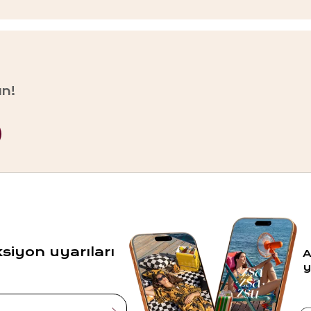
un!
ksiyon uyarıları
A
y