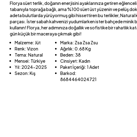
Florya süet terlik, doğanın enerjisini ayaklarınıza getiren eğlenceli
tabanıyla toprağa bağlı, ama %100 süet üst yüzenin ve pelüş do
adeta bulutlarda yürüyormuş gibi hissettiren bu terlikler, Natural
parçası. İster sabah kahvenizi yudumlarken ister bahçede minik
kullanın! Florya, her adımınıza doğallık ve sofistike bir rahatlık 
gün küçük bir maceraya çıkmak gibi!
Malzeme
:
Jüt
Marka
:
Zsa Zsa Zsu
Renk
:
Vizon
Ağırlık
:
0.68 Kg
Tema
:
Natural
Beden
:
38
Mensei
:
Türkiye
Cinsiyet
:
Kadın
Yıl
:
2024-2025
Paket İçeriği
:
1 Adet
Sezon
:
Kış
Barkod
:
8684464024721