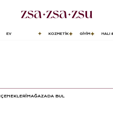
EV
KOZMETIK
GIYIM
HALI 
DEKORASYONU
PASP
EÇENEKLERİ
MAĞAZADA BUL