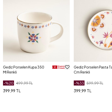
Gediz Porselen Kupa 350
Gediz Porselen Pasta T
Ml Renkli
Cm Renkli
-%
20
499,99 TL
-%
33
599,99 TL
399,99 TL
399,99 TL