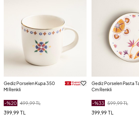
Gediz Porselen Kupa 350
Gediz Porselen Pasta T
Ml Renkli
Cm Renkli
-%
20
499,99 TL
-%
33
599,99 TL
399,99 TL
399,99 TL