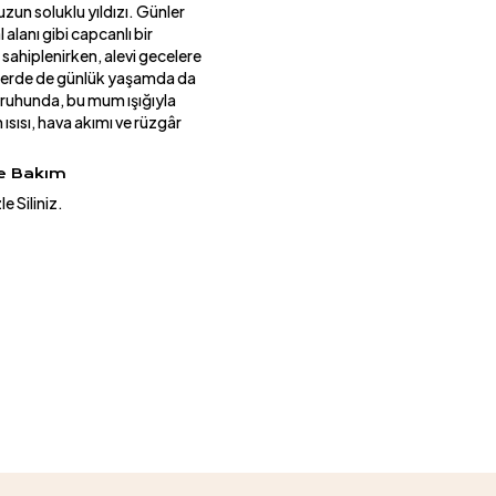
un soluklu yıldızı. Günler
lanı gibi capcanlı bir
ahiplenirken, alevi gecelere
tlerde de günlük yaşamda da
i ruhunda, bu mum ışığıyla
ısısı, hava akımı ve rüzgâr
ve Bakım
e Siliniz.