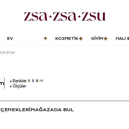
EV
KOZMETIK
GIYIM
HALI 
DEKORASYONU
PASP
 9x9x19 Cm
+
Renkler
+
16
Cm
+
Ölçüler
EÇENEKLERİ
MAĞAZADA BUL