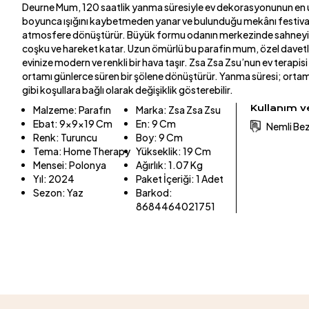
Deurne Mum, 120 saatlik yanma süresiyle ev dekorasyonunun en uz
boyunca ışığını kaybetmeden yanar ve bulunduğu mekânı festival a
atmosfere dönüştürür. Büyük formu odanın merkezinde sahneyi s
coşku ve hareket katar. Uzun ömürlü bu parafin mum, özel dave
evinize modern ve renkli bir hava taşır. Zsa Zsa Zsu’nun ev terapis
ortamı günlerce süren bir şölene dönüştürür. Yanma süresi; ortam 
gibi koşullara bağlı olarak değişiklik gösterebilir.
Kullanım 
Malzeme
:
Parafın
Marka
:
Zsa Zsa Zsu
Ebat
:
9x9x19 Cm
En
:
9 Cm
Nemli Bezl
Renk
:
Turuncu
Boy
:
9 Cm
Tema
:
Home Therapy
Yükseklik
:
19 Cm
Mensei
:
Polonya
Ağırlık
:
1.07 Kg
Yıl
:
2024
Paket İçeriği
:
1 Adet
Sezon
:
Yaz
Barkod
:
8684464021751