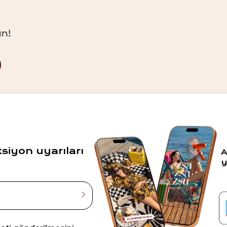
un!
ksiyon uyarıları
A
y