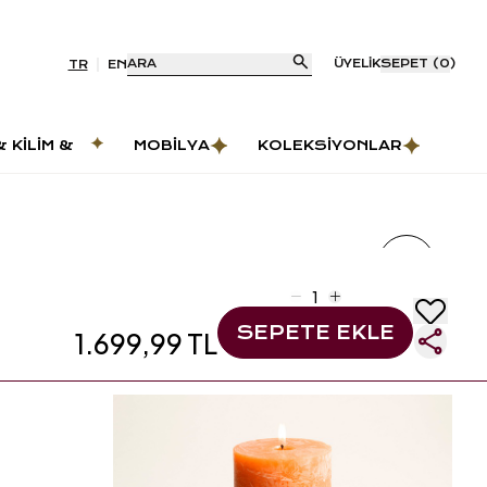
ARA
ÜYELIK
SEPET
(
0
)
TR
EN
& KILIM &
MOBILYA
KOLEKSIYONLAR
AS
SEPETE EKLE
1.699,99 TL