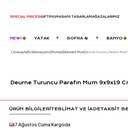
SPECIAL PRICES
GIFTING
MASANI TASARLA
MAĞAZALARIMIZ
NEW!
YATAK
SOFRA &
BANYO
ODASI
MUTFAK
|
|
|
|
Anasayfa
Ev Dekorasyonu
Mumlar
Dekoratif Mum
Deurne Turuncu Parafın Mum
Deurne Turuncu Parafın Mum 9x9x19 
ÜRÜN BİLGİLERİ
TESLİMAT VE İADE
TAKSİT S
7 Ağustos Cuma Kargoda