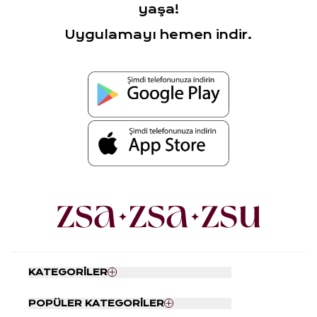
yaşa!
Uygulamayı hemen indir.
KATEGORİLER
Nevresim Seti
POPÜLER KATEGORİLER
Yatak Örtüsü