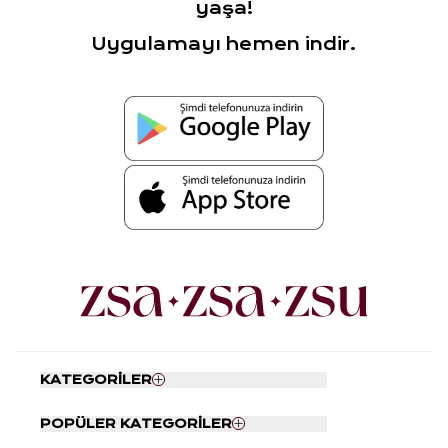
yaşa!
Uygulamayı hemen indir.
KATEGORİLER
Nevresim Seti
POPÜLER KATEGORİLER
Yatak Örtüsü