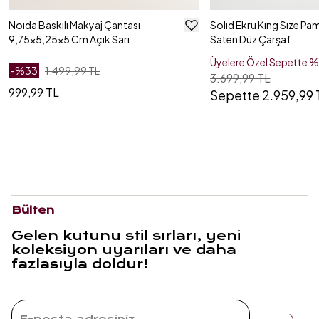
Noıda Baskılı Makyaj Çantası
Solıd Ekru Kıng Sıze Pa
9,75x5,25x5 Cm Açık Sarı
Saten Düz Çarşaf
Üyelere Özel Sepette 
-%
33
1.499,99 TL
3.699,99 TL
999,99 TL
Sepette 2.959,99 
Bülten
Gelen kutunu stil sırları, yeni
koleksiyon uyarıları ve daha
fazlasıyla doldur!